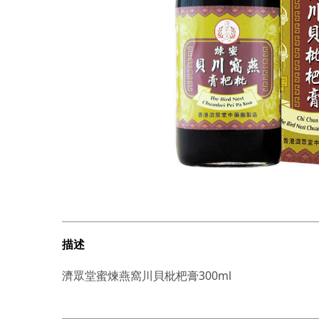
描述
濟眾堂蜜煉燕窩川貝枇杷膏300ml