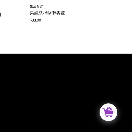
生活百貨
果蠅誘捕啫喱香薰
l
$
33.00