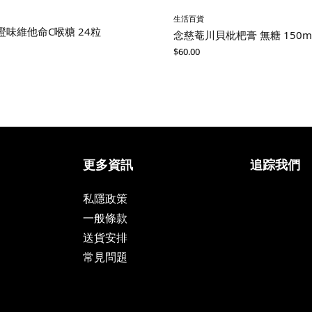
生活百貨
橙味維他命C喉糖 24粒
念慈菴川貝枇杷膏 無糖 150m
$
60.00
更多資訊
追踪我們
私隱政策
一般條款
送貨安排
常見問題